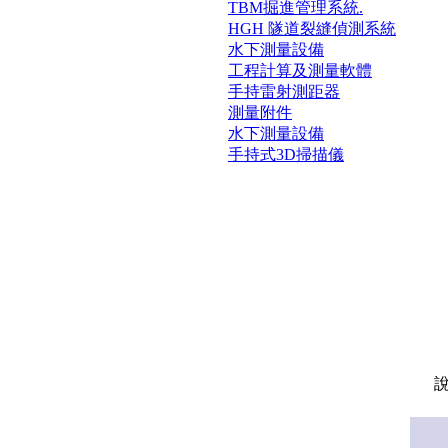
TBM掘進管理系統.
HGH 隧道裂縫偵測系統
水下測量設備
工程計算及測量軟體
手持雷射測距器
測量附件
水下測量設備
手持式3D掃描儀
說