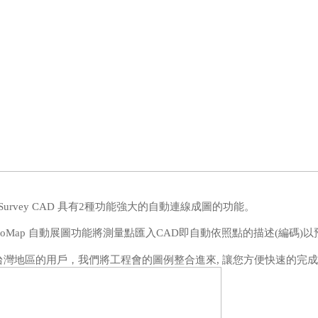
oSurvey CAD
具有
2
種功能強大的自動連線成圖的功能。
toMap
自動展圖功能將測量點匯入
CAD
即自動依照點的描述
(
編碼
)
以
台灣地區的用戶，我們將工程會的圖例整合進來
,
讓您方便快速的完成