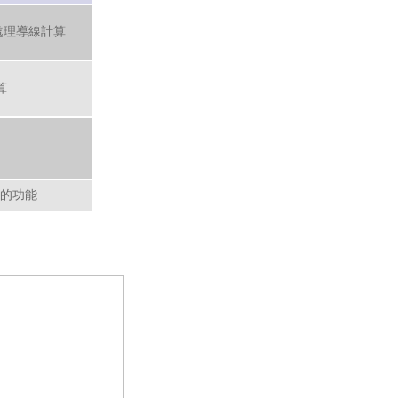
處理導線計算
算
據的功能