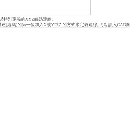
-透過特別定義的XYZ
編碼連線
:
描述
(
編碼
)
的第一位加入
X
或
Y
或
Z
的方式來定義連線
,
將點讀入
CAD