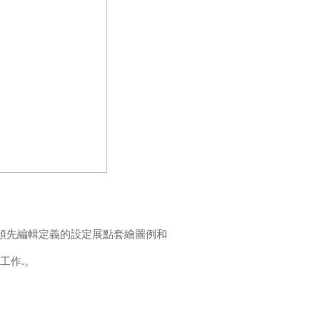
預先編輯定義的設定展點套繪圖例和
工作
.。