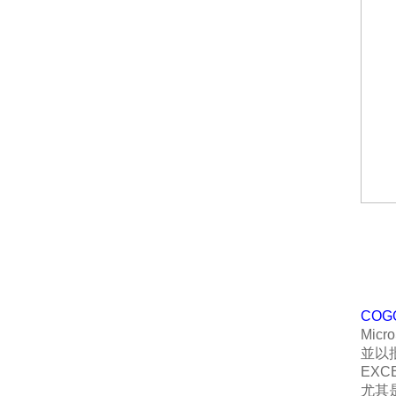
COG
Mic
並以
EX
尤其