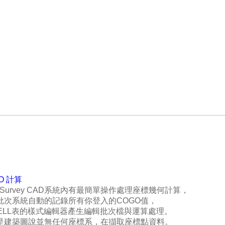
O 計算
roSurvey CAD系統內有最簡單操作處理座標幾何計算，
批次系統自動的記錄所有你登入的COGO值
，
CELL表的樣式編輯器產生編輯批次檔與運算處理。
是建築圖說並無任何座標系，在擷取座標點資料。