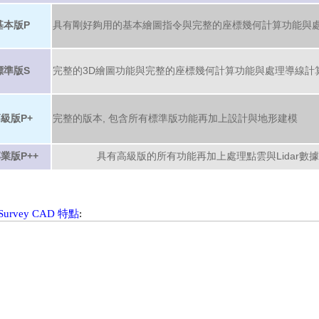
基本版P
具有剛好夠用的基本繪圖指令與完整的座標幾何計算功能與
標準版S
完整的3D繪圖功能與
完整的座標幾何計算功能與處理導線計
級版P+
完整的版本, 包含所有標準版功能再加上設計與地形建模
版P++
具有高級版的所有功能再加上處理點雲與Lidar數
oSurvey CAD
特點
: