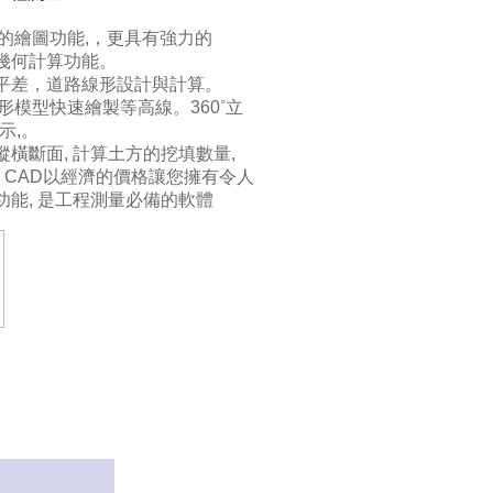
D的繪圖功能,，更具有強力的
標幾何計算功能。
平差，道路線形設計與計算。
形模型快速繪製等高線。360
˚
立
示,。
橫斷面, 計算土方的挖填數量,
rvey CAD以經濟的價格讓您擁有令人
功能, 是工程測量必備的軟體