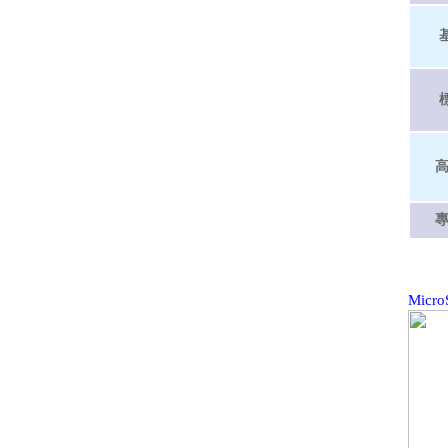
高
專業
Micr