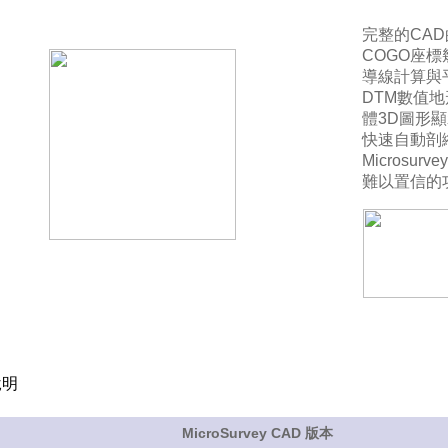
完整的CA
COGO座
導線計算與
DTM數值地
體3D圖形顯
快速自動剖縱
Microsu
難以置信的
明
MicroSurvey CAD
版本