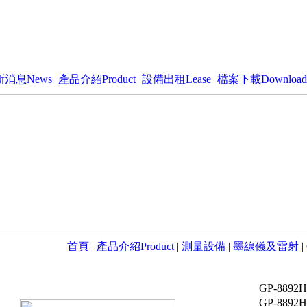
新消息News
產品介紹Product
設備出租Lease
檔案下載Download
首頁
|
產品介紹Product
|
測量設備
|
墨線儀及雷射
|
GP-889
GP-889