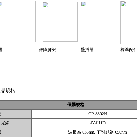
收器
伸降腳架
壁掛器 標準配
品規格
儀器規格
號
GP-8892H
光線
4V4H1D
源
波長為 635nm, 下對點為 650nm