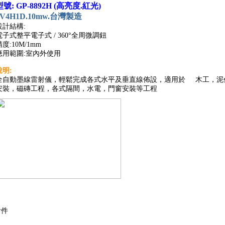
型號: GP-8892H (高亮度.紅光)
4V4H1D.10mw.台灣製造
設計結構:
電子式整平電子式 / 360°全周微調鈕
精度:10M/1mm
應用範圍:室內外使用
說明:
全自動墨線雷射儀，輕鬆完成各式水平及垂直線佈設，適用於 木工，泥
安裝，磁磚工程，各式隔間，水電，門窗安裝等工程
選擇附件