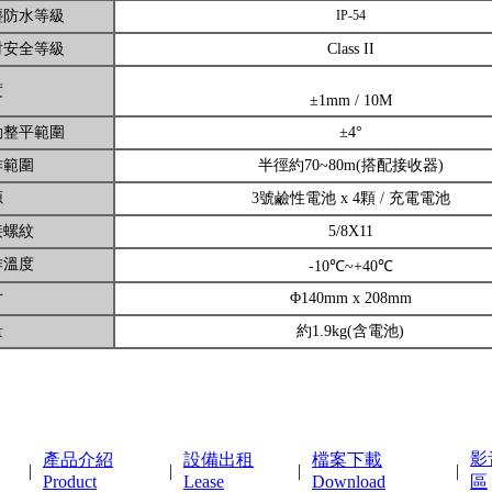
防水等級
IP-54
安全等級
Class II
度
±1mm / 10M
整平範圍
±4°
範圍
半徑約70~80m(搭配接收器)
源
3號鹼性電池 x 4顆 / 充電電池
螺紋
5/8X11
溫度
-10℃~+40℃
寸
Φ140mm x 208mm
量
約1.9kg(含電池)
影
產品介紹
設備出租
檔案下載
|
|
|
|
Product
Lease
Download
區