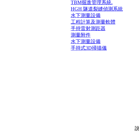
TBM掘進管理系統.
HGH 隧道裂縫偵測系統
水下測量設備
工程計算及測量軟體
手持雷射測距器
測量附件
水下測量設備
手持式3D掃描儀
說