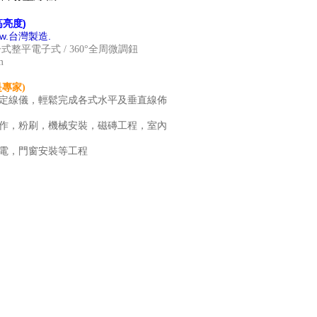
(高亮度)
mw.台灣製造.
式整平電子式 / 360°全周微調鈕
m
專家)
定線儀，輕鬆完成各式水平及垂直線佈
作，粉刷，機械安裝，磁磚工程，室內
電，門窗安裝等工程