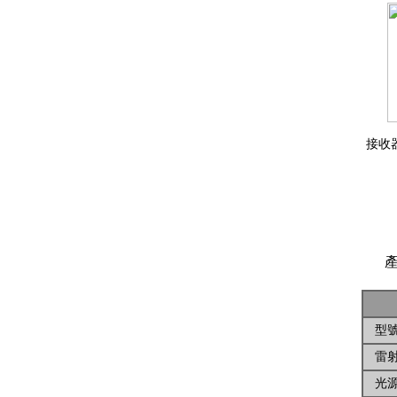
接
產
型
雷射
光