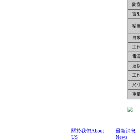
防塵
雷射
精
自動
工作
電
連接
工作
尺
重
關於我們About
最新消息
|
US
News