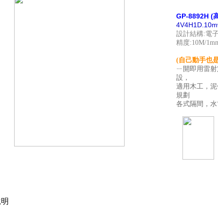
GP-8892H 
4V4H1D.10
設計結構:電子
精度:10M/1m
(自己動手也是
ㄧ開即用雷射
設，
適用木工，泥
規劃
各式隔間，水
明