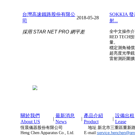
台灣高速鐵路股份有限公
SOKKIA
2018-05-28
司
射...
採用 STAR NET PRO 網平差
全中文操作介
RED TEC
量。
穩定測角補償
超亮度光學鏡
雷射測距圍擴
關於我們
最新消息
產品介紹
設備出租
|
|
|
About US
News
Product
Lease
恆晨儀器股份有限公司 地址:新北市三重區重新路4段
Heng Chen Apparatus Co., Ltd. E-mail:
service.henchen@gm